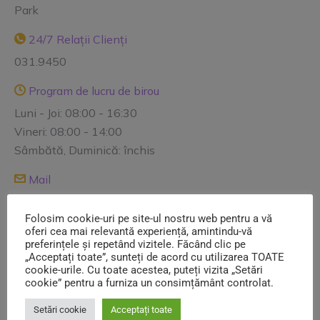
Park
24/7 Relații Clienți
031.9450
Program de lucru de birou
Luni - Joi: 08:00 - 16:30
Vineri: 08:00 - 14:00
Sâmbătă, Duminică: închis
Mail
contact@salubrizare5.ro reclamatii@salubrizare5.ro
Folosim cookie-uri pe site-ul nostru web pentru a vă
comercial@salubrizare5.ro dispecerat@salubrizare5.ro
oferi cea mai relevantă experiență, amintindu-vă
preferințele și repetând vizitele. Făcând clic pe
„Acceptați toate”, sunteți de acord cu utilizarea TOATE
Informații utile
cookie-urile. Cu toate acestea, puteți vizita „Setări
cookie” pentru a furniza un consimțământ controlat.
Contracte Utilizatori
Setări cookie
Acceptați toate
Avize salubrizare