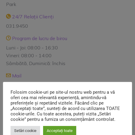
Park
24/7 Relații Clienți
031.9450
Program de lucru de birou
Luni - Joi: 08:00 - 16:30
Vineri: 08:00 - 14:00
Sâmbătă, Duminică: închis
Mail
contact@salubrizare5.ro reclamatii@salubrizare5.ro
Folosim cookie-uri pe site-ul nostru web pentru a vă
comercial@salubrizare5.ro dispecerat@salubrizare5.ro
oferi cea mai relevantă experiență, amintindu-vă
preferințele și repetând vizitele. Făcând clic pe
„Acceptați toate”, sunteți de acord cu utilizarea TOATE
Informații utile
cookie-urile. Cu toate acestea, puteți vizita „Setări
cookie” pentru a furniza un consimțământ controlat.
Contracte Utilizatori
Setări cookie
Acceptați toate
Avize salubrizare