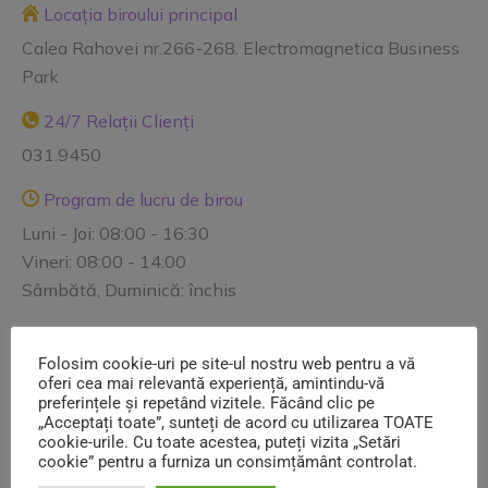
Locația biroului principal
Calea Rahovei nr.266-268. Electromagnetica Business
Park
24/7 Relații Clienți
031.9450
Program de lucru de birou
Luni - Joi: 08:00 - 16:30
Vineri: 08:00 - 14:00
Sâmbătă, Duminică: închis
Mail
Folosim cookie-uri pe site-ul nostru web pentru a vă
contact@salubrizare5.ro reclamatii@salubrizare5.ro
oferi cea mai relevantă experiență, amintindu-vă
comercial@salubrizare5.ro dispecerat@salubrizare5.ro
preferințele și repetând vizitele. Făcând clic pe
„Acceptați toate”, sunteți de acord cu utilizarea TOATE
cookie-urile. Cu toate acestea, puteți vizita „Setări
Informații utile
cookie” pentru a furniza un consimțământ controlat.