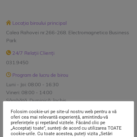
Locația biroului principal
Calea Rahovei nr.266-268. Electromagnetica Business
Park
24/7 Relații Clienți
031.9450
Program de lucru de birou
Luni - Joi: 08:00 - 16:30
Vineri: 08:00 - 14:00
Sâmbătă, Duminică: închis
Folosim cookie-uri pe site-ul nostru web pentru a vă
Mail
oferi cea mai relevantă experiență, amintindu-vă
contact@salubrizare5.ro reclamatii@salubrizare5.ro
preferințele și repetând vizitele. Făcând clic pe
„Acceptați toate”, sunteți de acord cu utilizarea TOATE
comercial@salubrizare5.ro dispecerat@salubrizare5.ro
cookie-urile. Cu toate acestea, puteți vizita „Setări