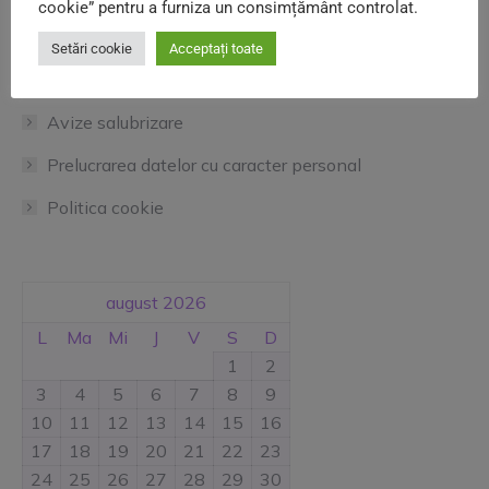
cookie” pentru a furniza un consimțământ controlat.
Informații utile
Setări cookie
Acceptați toate
Contracte Utilizatori
Avize salubrizare
Prelucrarea datelor cu caracter personal
Politica cookie
august 2026
L
Ma
Mi
J
V
S
D
1
2
3
4
5
6
7
8
9
10
11
12
13
14
15
16
17
18
19
20
21
22
23
24
25
26
27
28
29
30