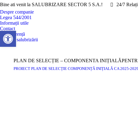
Bine ati venit la SALUBRIZARE SECTOR 5 S.A.!
24/7 Relați
Despre companie
Legea 544/2001
Informații utile
Contact
Deschide bara de unelte
Transparență
Cronica salubrizării
PLAN DE SELECȚIE – COMPONENTA INIȚIALĂPENT
PROIECT PLAN DE SELECȚIE COMPONENȚĂ INIȚIALĂ CA 2025-202