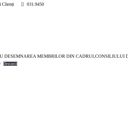
i Clienți
031.9450
RU DESEMNAREA MEMBRILOR DIN CADRULCONSILIULUI DE
9
Descarcă