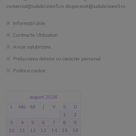
comercial@salubrizare5.ro dispecerat@salubrizare5.ro
Informații utile
Contracte Utilizatori
Avize salubrizare
Prelucrarea datelor cu caracter personal
Politica cookie
august 2026
L
Ma
Mi
J
V
S
D
1
2
3
4
5
6
7
8
9
10
11
12
13
14
15
16