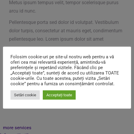
Metus ipsum tempus velit, tempor scelerisque purus
arcu id nunc.
Pellentesque porta sed dolor id volutpat. Vestibulum
dolor turpis, consectetur at mauris eget, condimentum
pellentesque leo. Lorem ipsum dolor sit amet
Folosim cookie-uri pe site-ul nostru web pentru a vă
oferi cea mai relevantă experiență, amintindu-vă
preferințele și repetând vizitele. Făcând clic pe
Lorem ipsum dolor sit amet
$120
„Acceptați toate”, sunteți de acord cu utilizarea TOATE
Consectetur lorem dolor sit amet
$220
cookie-urile. Cu toate acestea, puteți vizita „Setări
cookie” pentru a furniza un consimțământ controlat.
Lorem ipsum dolor sit amet
$35
Vivamus et metus rutrum
$150
Setări cookie
Acceptați toate
Consectetur lorem ipsum dolor sit amet
$25
more services