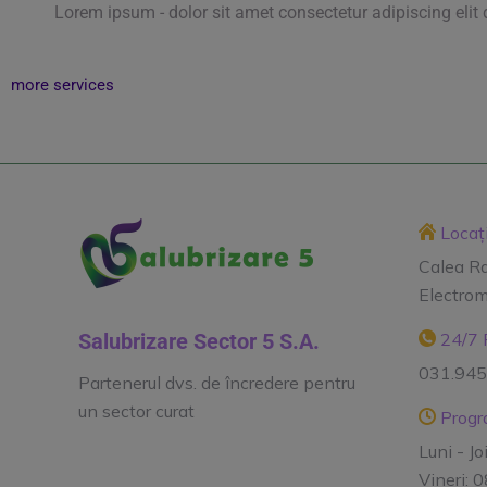
Lorem ipsum - dolor sit amet consectetur adipiscing elit 
more services
Locați
Calea R
Electrom
Salubrizare Sector 5 S.A.
24/7 R
031.94
Partenerul dvs. de încredere pentru
un sector curat
Progra
Luni - Jo
Vineri: 