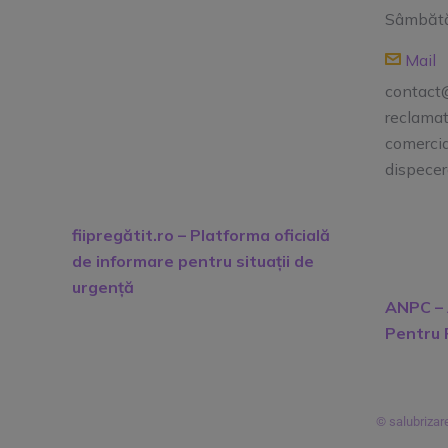
Sâmbătă,
Mail
contact@
reclamat
comercia
dispecer
fiipregătit.ro – Platforma oficială
de informare pentru situații de
urgență
ANPC – 
Pentru 
© salubrizare