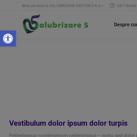
Bine ati venit la SALUBRIZARE SECTOR 5 S.A.!
24/7 Relații
Despre c
Deschide bara de unelte
Vestibulum dolor ipsum dolor turpis
Pellentesque condimentum pellentesque – porta sed dolor i