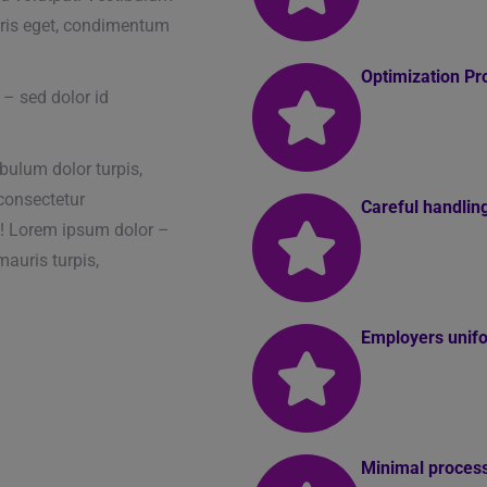
uris eget, condimentum
Optimization P
– sed dolor id
ibulum dolor turpis,
consectetur
Careful handlin
! Lorem ipsum dolor –
auris turpis,
Employers unif
Minimal process