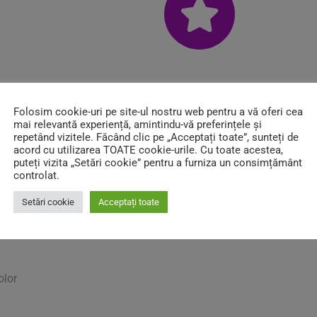
Folosim cookie-uri pe site-ul nostru web pentru a vă oferi cea
Curabitur imperdiet
mai relevantă experiență, amintindu-vă preferințele și
repetând vizitele. Făcând clic pe „Acceptați toate”, sunteți de
olor
Metus ipsum tempus velit, tem
acord cu utilizarea TOATE cookie-urile. Cu toate acestea,
puteți vizita „Setări cookie” pentru a furniza un consimțământ
controlat.
Pellentesque porta sed dolor id
mauris eget, condimentum pell
Setări cookie
Acceptați toate
dipiscing elit dolor
olor