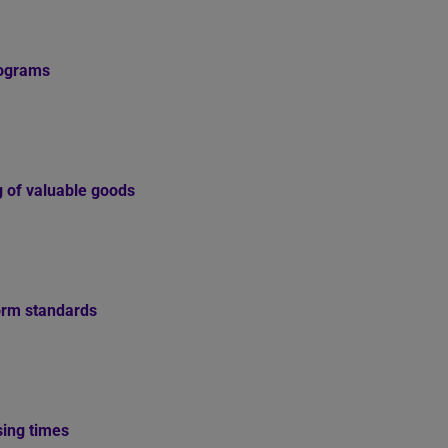
rograms
g of valuable goods
orm standards
ing times