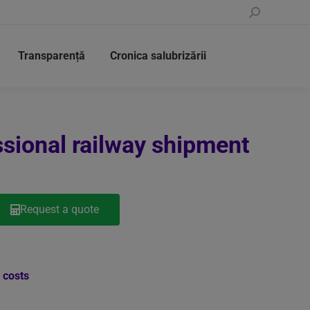
Transparență
Cronica salubrizării
ssional railway shipment
Request a quote
 costs