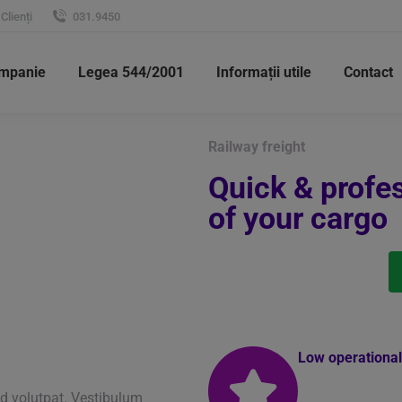
 Clienți
031.9450
ompanie
Legea 544/2001
Informații utile
Contact
Railway freight
Quick & profe
of your cargo
Low operational
d volutpat. Vestibulum