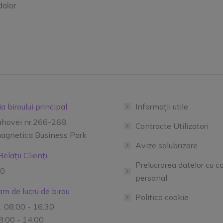
dolor
a biroului principal
Informații utile
ahovei nr.266-268.
Contracte Utilizatori
agnetica Business Park
Avize salubrizare
elații Clienți
Prelucrarea datelor cu c
50
personal
m de lucru de birou
Politica cookie
i: 08:00 - 16:30
08:00 - 14:00