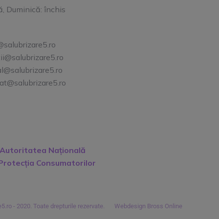
 Duminică: închis
salubrizare5.ro
ii@salubrizare5.ro
l@salubrizare5.ro
at@salubrizare5.ro
Autoritatea Națională
Protecția Consumatorilor
5.ro - 2020. Toate drepturile rezervate.
Webdesign Bross Online