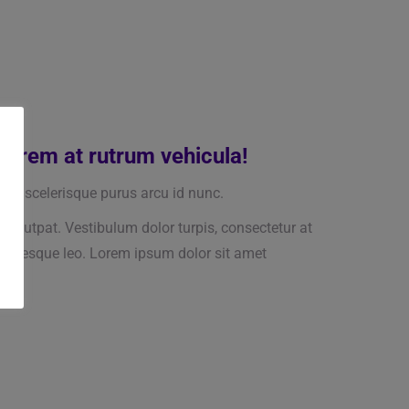
 lorem at rutrum vehicula!
por scelerisque purus arcu id nunc.
 volutpat. Vestibulum dolor turpis, consectetur at
entesque leo. Lorem ipsum dolor sit amet