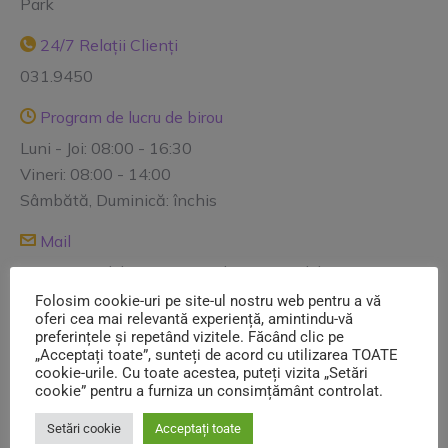
Park
24/7 Relații Clienți
031.9450
Program de lucru de birou
Luni - Joi: 08:00 - 16:30
Vineri: 08:00 - 14:00
Sâmbătă, Duminică: închis
Mail
contact@salubrizare5.ro reclamatii@salubrizare5.ro
comercial@salubrizare5.ro dispecerat@salubrizare5.ro
Folosim cookie-uri pe site-ul nostru web pentru a vă
oferi cea mai relevantă experiență, amintindu-vă
preferințele și repetând vizitele. Făcând clic pe
Informații utile
„Acceptați toate”, sunteți de acord cu utilizarea TOATE
cookie-urile. Cu toate acestea, puteți vizita „Setări
cookie” pentru a furniza un consimțământ controlat.
Contracte Utilizatori
Setări cookie
Acceptați toate
Avize salubrizare