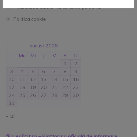
Prelucrarea datelor cu caracter personal
Politica cookie
august 2026
L
Ma
Mi
J
V
S
D
1
2
3
4
5
6
7
8
9
10
11
12
13
14
15
16
17
18
19
20
21
22
23
24
25
26
27
28
29
30
31
« iul.
fiipregătit.ro – Platforma oficială de informare