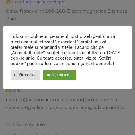
Locația biroului principal
Calea Rahovei nr.266-268. Electromagnetica Business
Park
24/7 Relații Clienți
Folosim cookie-uri pe site-ul nostru web pentru a vă
031.9450
oferi cea mai relevantă experiență, amintindu-vă
preferințele și repetând vizitele. Făcând clic pe
Program de lucru de birou
„Acceptați toate”, sunteți de acord cu utilizarea TOATE
cookie-urile. Cu toate acestea, puteți vizita „Setări
Luni - Joi: 08:00 - 16:30
cookie” pentru a furniza un consimțământ controlat.
Vineri: 08:00 - 14:00
Setări cookie
Acceptați toate
Sâmbătă, Duminică: închis
Mail
contact@salubrizare5.ro reclamatii@salubrizare5.ro
comercial@salubrizare5.ro dispecerat@salubrizare5.ro
Informații utile