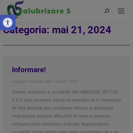
Deschide bara de unelte
Categoria: mai 21, 2024
Informare!
Anunțuri
,
Informări
,
Știri
mai 21, 2024
Stimați utilizatori ai societății SALUBRIZARE SECTOR
5 S.A. prin prezentul mesaj vă anunțăm că în momentul
de față datorită unor probleme tehnice și defecțiuni
întâmpinam anumite dificultăți în ceea ce privește
utilizarea liniei telefonice dedicate dispeceratului
societății, motiv pentru care avem rugămintea de a ne