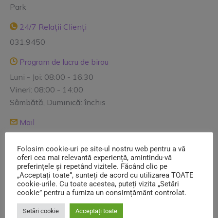
Park
24/7 Relații Clienți
031.9450
Program de lucru de birou
Luni - Joi: 08:00 - 16:30
Vineri: 08:00 - 14:00
Sâmbătă, Duminică: închis
Mail
contact@salubrizare5.ro reclamatii@salubrizare5.ro
Folosim cookie-uri pe site-ul nostru web pentru a vă
comercial@salubrizare5.ro dispecerat@salubrizare5.ro
oferi cea mai relevantă experiență, amintindu-vă
preferințele și repetând vizitele. Făcând clic pe
„Acceptați toate”, sunteți de acord cu utilizarea TOATE
Informații utile
cookie-urile. Cu toate acestea, puteți vizita „Setări
cookie” pentru a furniza un consimțământ controlat.
Contracte Utilizatori
Setări cookie
Acceptați toate
Avize salubrizare