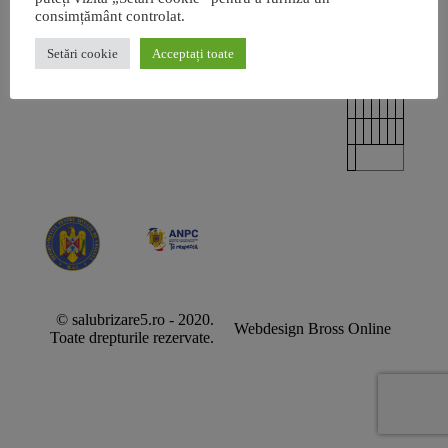
consimțământ controlat.
Setări cookie
Acceptați toate
© salubrizare5.ro - 2020.
Webdesign Bross Online
Toate drepturile rezervate.