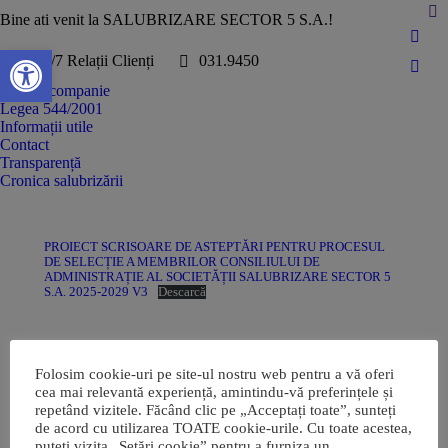
Bine ati venit la SALUBRIZARE SECTOR 5 S.A.!
Deschide bara de unelte
24/7 Relații Clienți
031.9450
Despre companie
Legea 544/2001
Informații utile
Contact
Transparență
Cronica salubrizării
PROIECT SCRISOARE DE ASTEPTĂRI PENTRU PROCESUL
DE SELECȚIE A MEMBRILOR CONSILIULUI DE
ADMINISTRAȚIE AL SOCIETĂȚII SALUBRIZARE SECTOR 5
S.A. 2025-2029 V3
Descarcă
Folosim cookie-uri pe site-ul nostru web pentru a vă oferi
cea mai relevantă experiență, amintindu-vă preferințele și
repetând vizitele. Făcând clic pe „Acceptați toate”, sunteți
de acord cu utilizarea TOATE cookie-urile. Cu toate acestea,
puteți vizita „Setări cookie” pentru a furniza un