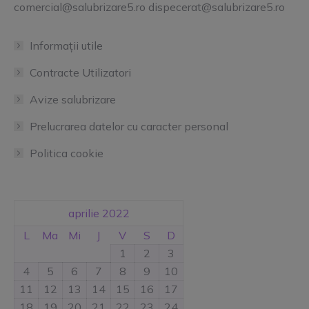
comercial@salubrizare5.ro dispecerat@salubrizare5.ro
Informații utile
Contracte Utilizatori
Avize salubrizare
Prelucrarea datelor cu caracter personal
Politica cookie
aprilie 2022
L
Ma
Mi
J
V
S
D
1
2
3
4
5
6
7
8
9
10
11
12
13
14
15
16
17
18
19
20
21
22
23
24