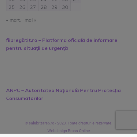
25
26
27
28
29
30
« mart.
mai »
fiipregătit.ro – Platforma oficială de informare
pentru situații de urgență
ANPC – Autoritatea Națională Pentru Protecția
Consumatorilor
© salubrizare5.ro - 2020. Toate drepturile rezervate.
Webdesign Bross Online