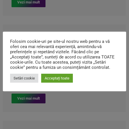
Vezi mai mult
Hotărârea AGA Nr 22 din
Folosim cookie-uri pe site-ul nostru web pentru a vă
06/04/2022
oferi cea mai relevantă experiență, amintindu-vă
preferințele și repetând vizitele. Făcând clic pe
„Acceptați toate”, sunteți de acord cu utilizarea TOATE
Adunarea Generală a Acționarilor
,
GUVERNANȚĂ CORPORATIVĂ
cookie-urile. Cu toate acestea, puteți vizita „Setări
,
Hotărâri AGA
,
Transparența
cookie” pentru a furniza un consimțământ controlat.
aprilie 6, 2022
Setări cookie
Acceptați toate
Hotărârea nr. 22 din 06.04.2022
Vezi mai mult