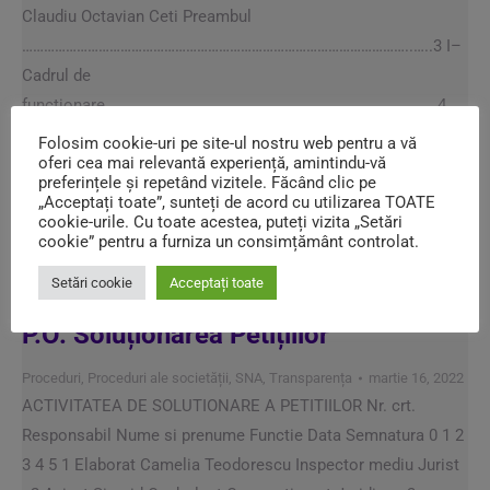
Claudiu Octavian Ceti Preambul
……………………………………………………………………………………………..…..3 I–
Cadrul de
funcţionare………………………………………………………………………….……4
II– Structuri de Guvernanţă
Folosim cookie-uri pe site-ul nostru web pentru a vă
oferi cea mai relevantă experiență, amintindu-vă
Corporativă…………………………………………………………….4 II.1
preferințele și repetând vizitele. Făcând clic pe
Adunarea Generală a
„Acceptați toate”, sunteți de acord cu utilizarea TOATE
cookie-urile. Cu toate acestea, puteți vizita „Setări
Acţionarilor………………………………………………….…..4 II.1.1
cookie” pentru a furniza un consimțământ controlat.
Principalele atribuții ……………………………………………………………5…
Setări cookie
Acceptați toate
Vezi mai mult
P.O. Soluționarea Petițiilor
Proceduri
,
Proceduri ale societății
,
SNA
,
Transparența
martie 16, 2022
ACTIVITATEA DE SOLUTIONARE A PETITIILOR Nr. crt.
Responsabil Nume si prenume Functie Data Semnatura 0 1 2
3 4 5 1 Elaborat Camelia Teodorescu Inspector mediu Jurist