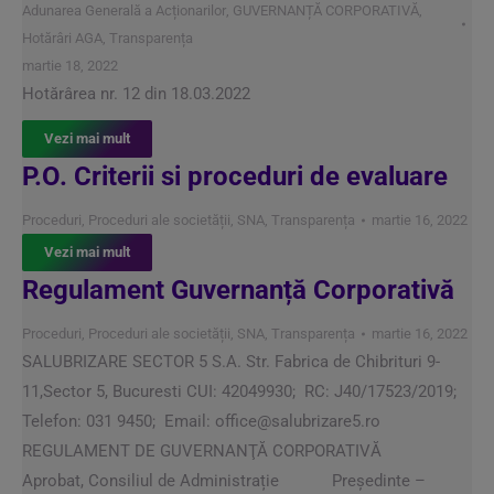
Adunarea Generală a Acționarilor
,
GUVERNANȚĂ CORPORATIVĂ
,
Hotărâri AGA
,
Transparența
martie 18, 2022
Hotărârea nr. 12 din 18.03.2022
Vezi mai mult
P.O. Criterii si proceduri de evaluare
Proceduri
,
Proceduri ale societății
,
SNA
,
Transparența
martie 16, 2022
Vezi mai mult
Regulament Guvernanță Corporativă
Proceduri
,
Proceduri ale societății
,
SNA
,
Transparența
martie 16, 2022
SALUBRIZARE SECTOR 5 S.A. Str. Fabrica de Chibrituri 9-
11,Sector 5, Bucuresti CUI: 42049930; RC: J40/17523/2019;
Telefon: 031 9450; Email: office@salubrizare5.ro
REGULAMENT DE GUVERNANŢĂ CORPORATIVĂ
Aprobat, Consiliul de Administrație Președinte –